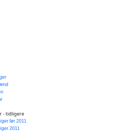
iger
Mænd
en
ar
 - tidligere
piger før 2011
piger 2011