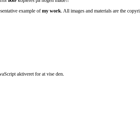
erfor
ikke
kopieres på nogen måde!!
esentative example of
my work
. All images and materials are the copyr
Script aktiveret for at vise den.