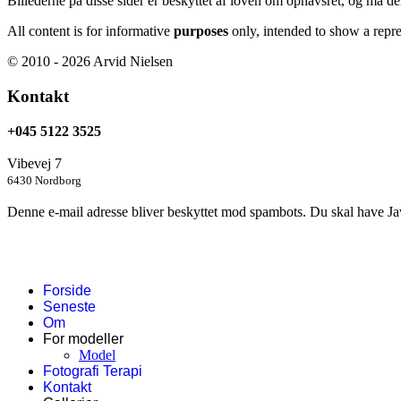
Billederne på disse sider er beskyttet af loven om ophavsret, og må d
All content is for informative
purposes
only, intended to show a repr
© 2010 - 2026 Arvid Nielsen
Kontakt
+045 5122 3525
Vibevej 7
6430 Nordborg
Denne e-mail adresse bliver beskyttet mod spambots. Du skal have Java
Forside
Seneste
Om
For modeller
Model
Fotografi Terapi
Kontakt