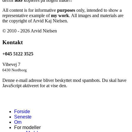
derfor
ikke
kopieres på nogen måde!!
All content is for informative
purposes
only, intended to show a
representative example of
my work
. All images and materials are
the copyright of Arvid Kaj Nielsen.
© 2010 - 2026 Arvid Nielsen
Kontakt
+045 5122 3525
Vibevej 7
6430 Nordborg
Denne e-mail adresse bliver beskyttet mod spambots. Du skal have
JavaScript aktiveret for at vise den.
Forside
Seneste
Om
For modeller