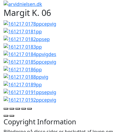
Margit K. 06
Copyright Information
Billederne på disse sider er beskyttet af loven om