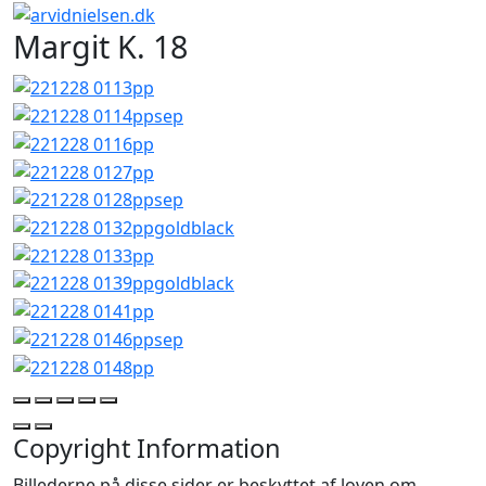
Margit K. 18
Copyright Information
Billederne på disse sider er beskyttet af loven om