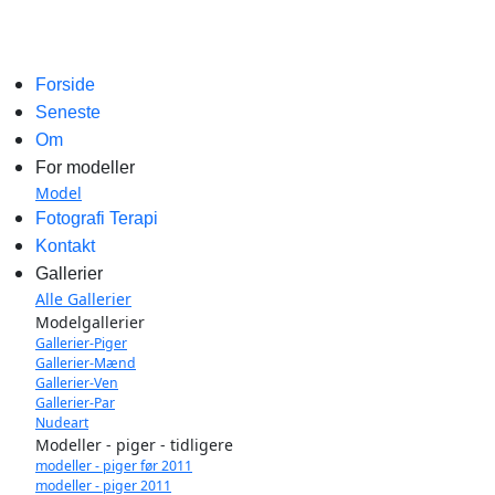
Forside
Seneste
Om
For modeller
Model
Fotografi Terapi
Kontakt
Gallerier
Alle Gallerier
Modelgallerier
Gallerier-Piger
Gallerier-Mænd
Gallerier-Ven
Gallerier-Par
Nudeart
Modeller - piger - tidligere
modeller - piger før 2011
modeller - piger 2011