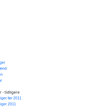
iger
Mænd
en
ar
 - tidligere
piger før 2011
piger 2011