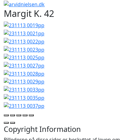
Margit K. 42
Copyright Information
Billederne på disse sider er beskyttet af loven om