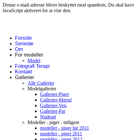
Denne e-mail adresse bliver beskyttet mod spambots. Du skal have
JavaScript aktiveret for at vise den.
Forside
Seneste
Om
For modeller
Model
Fotografi Terapi
Kontakt
Gallerier
Alle Gallerier
Modelgallerier
Gallerier-Piger
Gallerier-Mænd
Gallerier-Ven
Gallerier-Par
Nudeart
Modeller - piger - tidligere
modeller - piger før 2011
modeller - piger 2011
modeller - piger 2012