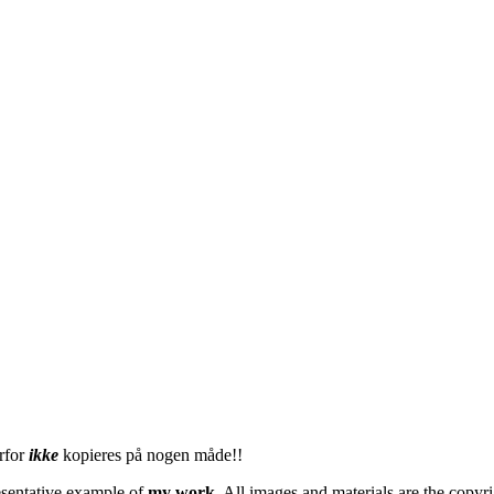
erfor
ikke
kopieres på nogen måde!!
esentative example of
my work
. All images and materials are the copyr