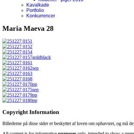
Kavalkade
Portfolio
Konkurrencer
Maria Maeva 28
Copyright Information
Billederne på disse sider er beskyttet af loven om ophavsret, og må d
All content is for informative
purposes
only, intended to show a repr