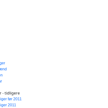
iger
Mænd
en
ar
 - tidligere
piger før 2011
piger 2011