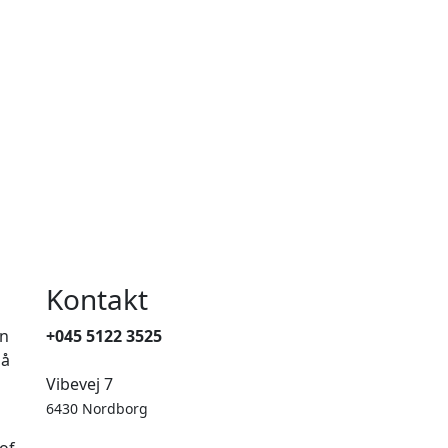
Kontakt
en
+045 5122 3525
på
Vibevej 7
6430 Nordborg