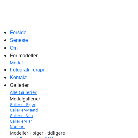
Forside
Seneste
Om
For modeller
Model
Fotografi Terapi
Kontakt
Gallerier
Alle Gallerier
Modelgallerier
Gallerier-Piger
Gallerier-Mænd
Gallerier-Ven
Gallerier-Par
Nudeart
Modeller - piger - tidligere