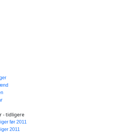
iger
Mænd
en
ar
 - tidligere
piger før 2011
piger 2011