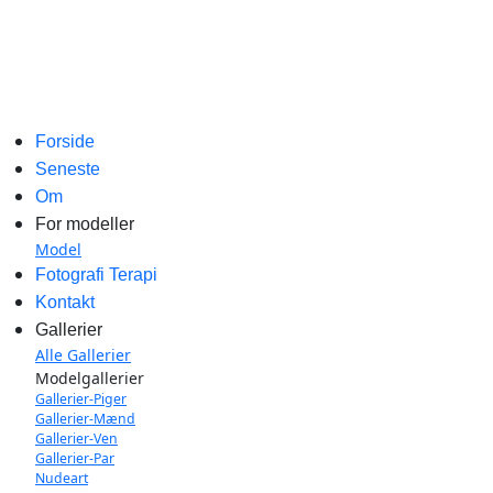
Forside
Seneste
Om
For modeller
Model
Fotografi Terapi
Kontakt
Gallerier
Alle Gallerier
Modelgallerier
Gallerier-Piger
Gallerier-Mænd
Gallerier-Ven
Gallerier-Par
Nudeart