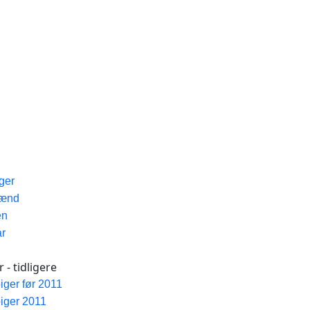
iger
Mænd
en
ar
 - tidligere
piger før 2011
piger 2011