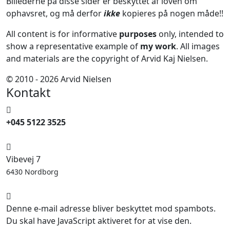
Billederne på disse sider er beskyttet af loven om
ophavsret, og må derfor
ikke
kopieres på nogen måde!!
All content is for informative
purposes
only, intended to
show a representative example of
my work
. All images
and materials are the copyright of Arvid Kaj Nielsen.
© 2010 - 2026 Arvid Nielsen
Kontakt
+045 5122 3525
Vibevej 7
6430 Nordborg
Denne e-mail adresse bliver beskyttet mod spambots.
Du skal have JavaScript aktiveret for at vise den.