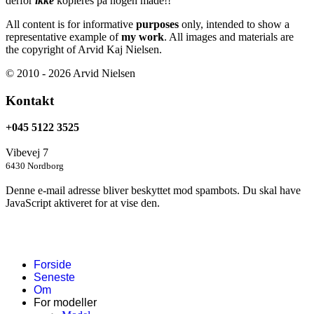
derfor
ikke
kopieres på nogen måde!!
All content is for informative
purposes
only, intended to show a
representative example of
my work
. All images and materials are
the copyright of Arvid Kaj Nielsen.
© 2010 - 2026 Arvid Nielsen
Kontakt
+045 5122 3525
Vibevej 7
6430 Nordborg
Denne e-mail adresse bliver beskyttet mod spambots. Du skal have
JavaScript aktiveret for at vise den.
Forside
Seneste
Om
For modeller