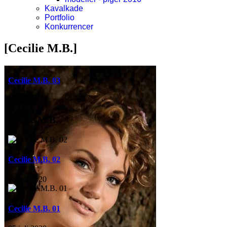
Kavalkade
Portfolio
Konkurrencer
[Cecilie M.B.]
Cecilie M.B. 03
12 juli 2020
Cecilie M.B.
Cecilie M.B. 02
08 juli 2020
Cecilie M.B. 01