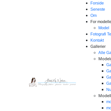
Forside
Seneste
Om
For modelle
Model
Fotografi T
Kontakt
Gallerier
Alle Ga
Modelg
Ga
Ga
Ga
Ga
Nu
Modelle
mo
mo