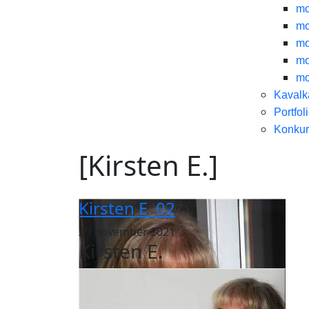
mo
mo
mo
mo
mo
Kaval
Portfol
Konkur
[Kirsten E.]
Kirsten E. 02
29 november 2021
Kirsten E.