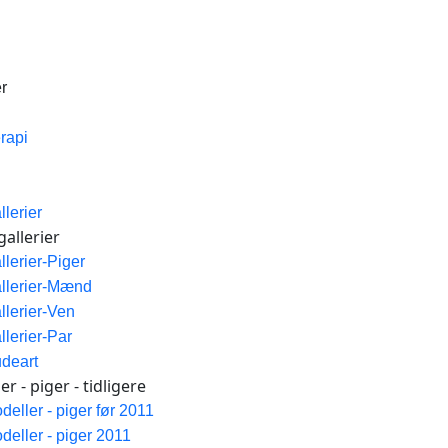
r
erapi
llerier
allerier
llerier-Piger
llerier-Mænd
llerier-Ven
llerier-Par
deart
r - piger - tidligere
deller - piger før 2011
deller - piger 2011