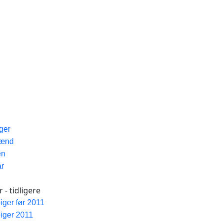
iger
Mænd
en
ar
 - tidligere
piger før 2011
piger 2011