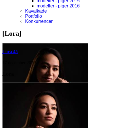
modeller - piger 2015
modeller - piger 2016
Kavalkade
Portfolio
Konkurrencer
[Lora]
Lora 45
17 december 2020
Lora