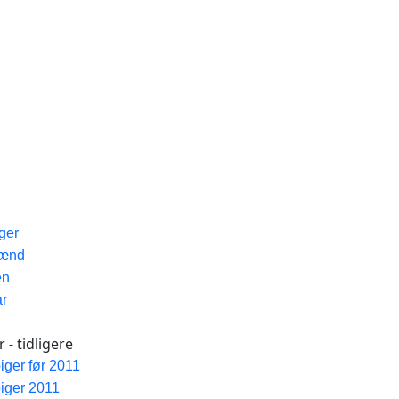
iger
Mænd
en
ar
 - tidligere
piger før 2011
piger 2011