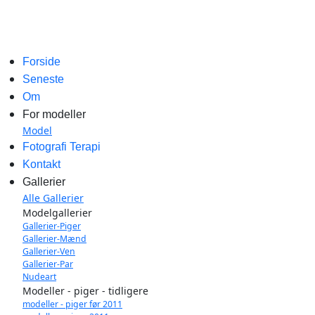
Forside
Seneste
Om
For modeller
Model
Fotografi Terapi
Kontakt
Gallerier
Alle Gallerier
Modelgallerier
Gallerier-Piger
Gallerier-Mænd
Gallerier-Ven
Gallerier-Par
Nudeart
Modeller - piger - tidligere
modeller - piger før 2011