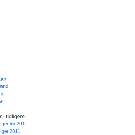
iger
Mænd
en
ar
 - tidligere
piger før 2011
piger 2011