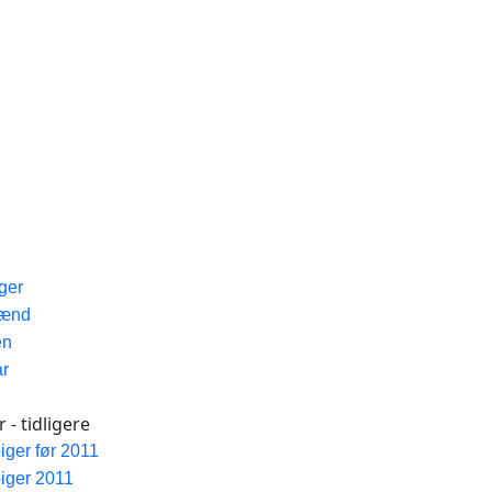
iger
Mænd
en
ar
 - tidligere
piger før 2011
piger 2011