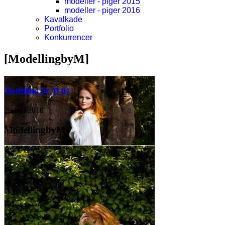
modeller - piger 2015
modeller - piger 2016
Kavalkade
Portfolio
Konkurrencer
[ModellingbyM]
Modelling By M 04
29 maj 2018
ModellingbyM