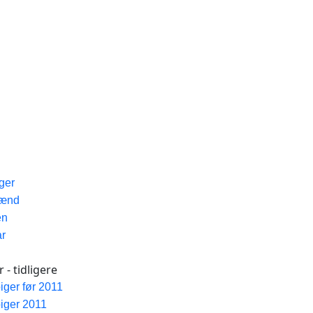
iger
Mænd
en
ar
 - tidligere
piger før 2011
piger 2011