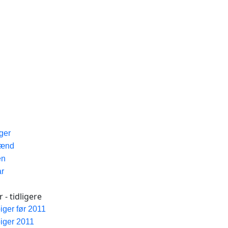
iger
Mænd
en
ar
 - tidligere
piger før 2011
piger 2011