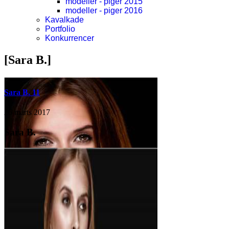
modeller - piger 2015
modeller - piger 2016
Kavalkade
Portfolio
Konkurrencer
[Sara B.]
Sara B. 11
26 marts 2017
Sara B.